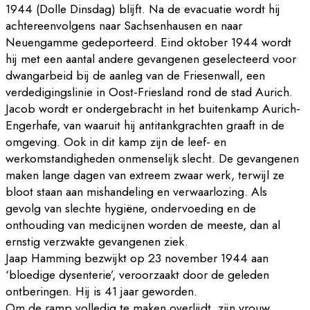
1944 (Dolle Dinsdag) blijft. Na de evacuatie wordt hij
achtereenvolgens naar Sachsenhausen en naar
Neuengamme gedeporteerd. Eind oktober 1944 wordt
hij met een aantal andere gevangenen geselecteerd voor
dwangarbeid bij de aanleg van de Friesenwall, een
verdedigingslinie in Oost-Friesland rond de stad Aurich.
Jacob wordt er ondergebracht in het buitenkamp Aurich-
Engerhafe, van waaruit hij antitankgrachten graaft in de
omgeving. Ook in dit kamp zijn de leef- en
werkomstandigheden onmenselijk slecht. De gevangenen
maken lange dagen van extreem zwaar werk, terwijl ze
bloot staan aan mishandeling en verwaarlozing. Als
gevolg van slechte hygiëne, ondervoeding en de
onthouding van medicijnen worden de meeste, dan al
ernstig verzwakte gevangenen ziek.
Jaap Hamming bezwijkt op 23 november 1944 aan
‘bloedige dysenterie’, veroorzaakt door de geleden
ontberingen. Hij is 41 jaar geworden.
Om de ramp volledig te maken overlijdt, zijn vrouw,