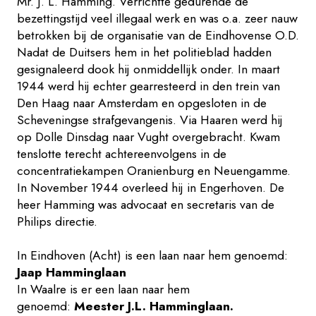
Mr. J. L. Hamming. Verrichtte gedurende de
bezettingstijd veel illegaal werk en was o.a. zeer nauw
betrokken bij de organisatie van de Eindhovense O.D.
Nadat de Duitsers hem in het politieblad hadden
gesignaleerd dook hij onmiddellijk onder. In maart
1944 werd hij echter gearresteerd in den trein van
Den Haag naar Amsterdam en opgesloten in de
Scheveningse strafgevangenis. Via Haaren werd hij
op Dolle Dinsdag naar Vught overgebracht. Kwam
tenslotte terecht achtereenvolgens in de
concentratiekampen Oranienburg en Neuengamme.
In November 1944 overleed hij in Engerhoven. De
heer Hamming was advocaat en secretaris van de
Philips directie.
In Eindhoven (Acht) is een laan naar hem genoemd:
Jaap Hamminglaan
In Waalre is er een laan naar hem
genoemd:
Meester J.L. Hamminglaan.